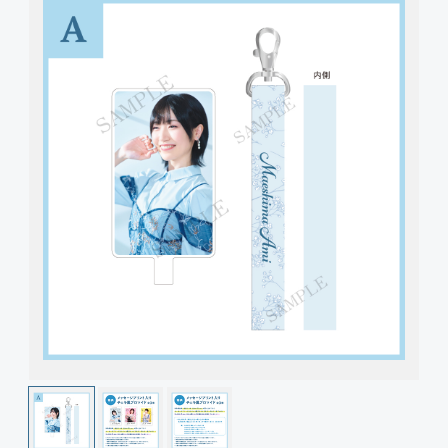
Join
Photo
Movie
Wallpaper
Voice
Amitami Chat
回想録