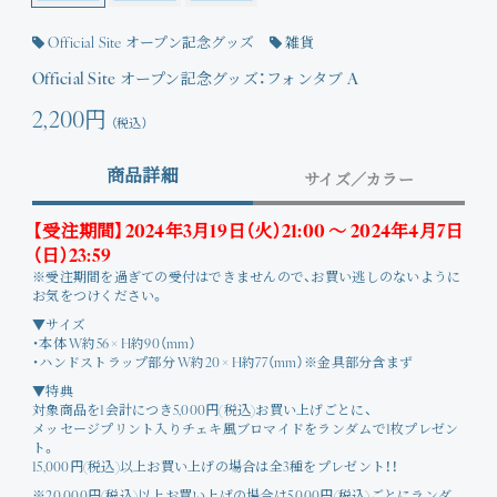
Official Site オープン記念グッズ
雑貨
Official Site オープン記念グッズ：フォンタブ A
2,200円
（税込）
商品詳細
サイズ／カラー
【受注期間】2024年3月19日（火）21:00 〜 2024年4月7日
（日）23:59
※受注期間を過ぎての受付はできませんので、お買い逃しのないように
お気をつけください。
▼サイズ
・本体 W約56 × H約90（mm）
・ハンドストラップ部分 W約20 × H約77（mm）※金具部分含まず
▼特典
対象商品を1会計につき5,000円(税込)お買い上げごとに、
メッセージプリント入りチェキ風ブロマイドをランダムで1枚プレゼン
ト。
15,000円(税込)以上お買い上げの場合は全3種をプレゼント！！