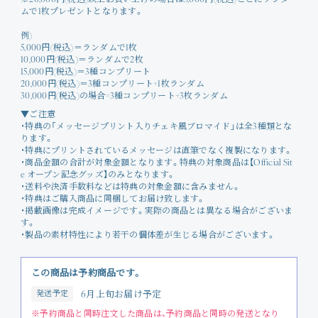
※20,000円(税込)以上お買い上げの場合は5,000円(税込)ごとにランダ
ムで1枚プレゼントとなります。
例)
5,000円(税込)＝ランダムで1枚
10,000円(税込)＝ランダムで2枚
15,000円(税込)＝3種コンプリート
20,000円(税込)＝3種コンプリート+1枚ランダム
30,000円(税込)の場合=3種コンプリート+3枚ランダム
▼ご注意
・特典の「メッセージプリント入りチェキ風ブロマイド」は全3種類とな
ります。
・特典にプリントされているメッセージは直筆でなく複製になります。
・商品金額の合計が対象金額となります。特典の対象商品は【Official Sit
e オープン記念グッズ】のみとなります。
・送料や決済手数料などは特典の対象金額に含みません。
・特典はご購入商品に同梱してお届け致します。
・掲載画像は完成イメージです。実際の商品とは異なる場合がございま
す。
・製品の素材特性により若干の個体差が生じる場合がございます。
この商品は予約商品です。
発送予定
6月上旬お届け予定
※予約商品と同時注文した商品は、予約商品と同時の発送となり