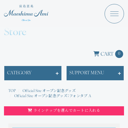
Maeshima Ami
Discography
Store
News
Schedule
CART
0
Profile
CATEGORY
SUPPORT MENU
Store
TOP
Official Site オープン記念グッズ
Official Site オープン記念グッズ：フォンタブ A
ラインナップを選んでカートに入れる
Angraecum
Login