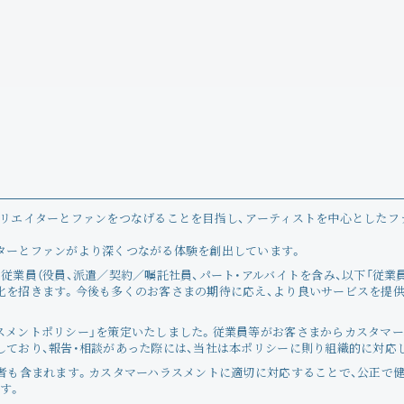
界中のクリエイターとファンをつなげることを目指し、アーティストを中心とし
Angraecum
Maeshim
Login
ターとファンがより深くつながる体験を創出しています。
従業員（役員、派遣／契約／嘱託社員、パート・アルバイトを含み、以下「従業
化を招きます。今後も多くのお客さまの期待に応え、より良いサービスを提
Join
スメントポリシー」を策定いたしました。従業員等がお客さまからカスタマ
Photo
しており、報告・相談があった際には、当社は本ポリシーに則り組織的に対応
業者も含まれます。カスタマーハラスメントに適切に対応することで、公正で
す。
Movie