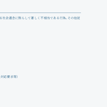
Profile
Store
げる社会通念に照らして著しく不相当である行為、その他従
対応要求等）