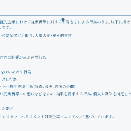
Wallpaper
委託先企業における従業員等に対するお客さまによる行為のうち、以下に掲
します。
Voice
不必要な揚げ足取り、人格否定・差別的言動
Amitami Chat
ま対応に影響が及ぶ迷惑行為
回想録
露をほのめかす行為
り返し行為
上へ無断投稿行為（写真、音声、映像の公開）
撃（従業員等への懲戒などを求め、結果を要求する行為、個人や職位を指定した
した要求
「カスタマーハラスメント対策企業マニュアル」に基づいています。