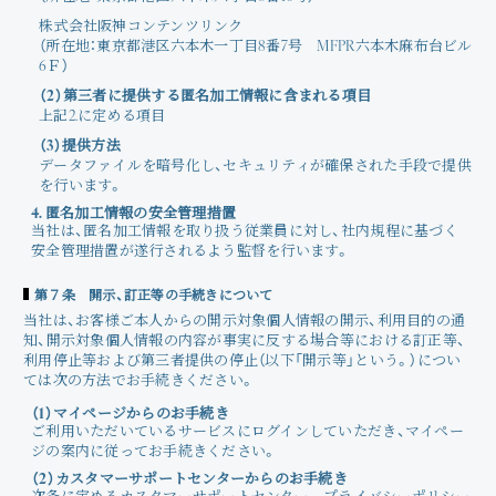
株式会社阪神コンテンツリンク
（所在地：東京都港区六本木一丁目8番7号 MFPR六本木麻布台ビル
6Ｆ）
（2）第三者に提供する匿名加工情報に含まれる項目
上記2.に定める項目
（3）提供方法
データファイルを暗号化し、セキュリティが確保された手段で提供
を行います。
4. 匿名加工情報の安全管理措置
当社は、匿名加工情報を取り扱う従業員に対し、社内規程に基づく
安全管理措置が遂行されるよう監督を行います。
第７条 開示、訂正等の手続きについて
当社は、お客様ご本人からの開示対象個人情報の開示、利用目的の通
知、開示対象個人情報の内容が事実に反する場合等における訂正等、
利用停止等および第三者提供の停止（以下「開示等」という。）につい
ては次の方法でお手続きください。
（1）マイページからのお手続き
ご利用いただいているサービスにログインしていただき、マイペー
ジの案内に従ってお手続きください。
（2）カスタマーサポートセンターからのお手続き