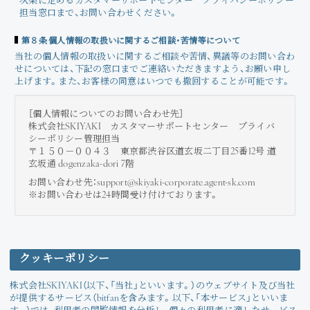
次条に定めるカスタマーサポートセンター プライバシーポリシー
担当窓口まで、お問い合わせください。
第８条 個人情報の取扱いに関するご相談・苦情等について
当社の個人情報の取扱いに関するご相談や苦情、異議等のお問い合わ
せについては、下記の窓口までご連絡いただきますよう、お願い申し
上げます。また、お客様の同意はいつでも撤回することが可能です。
［個人情報についてのお問い合わせ先］
株式会社SKIYAKI カスタマーサポートセンター プライバ
シーポリシー管理担当
〒１５０－００４３ 東京都渋谷区道玄坂二丁目25番12号 道
玄坂通 dogenzaka-dori 7階
お問い合わせ先：support@skiyaki-corporate.agent-sk.com
※お問い合わせは24時間受け付けております。
クッキーポリシー
株式会社SKIYAKI（以下、「当社」といいます。）のウェブサイト及び当社
が提供するサービス（bitfanを含みます。以下、「本サービス」といいま