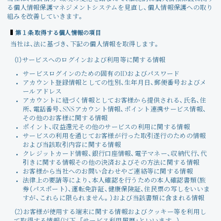
る個人情報保護マネジメントシステムを見直し、個人情報保護への取り
組みを改善していきます。
第１条 取得する個人情報の項目
当社は、法に基づき、下記の個人情報を取得します。
（1）サービスへのログインおよび利用等に関する情報
サービスログインのための固有のIDおよびパスワード
アカウント登録情報としての性別、生年月日、郵便番号およびメ
ールアドレス
アカウントに紐づく情報としてお客様から提供される、氏名、住
所、電話番号、SNSアカウント情報、ポイント連携サービス情報、
その他のお客様に関する情報
ポイント、収益還元その他のサービスの利用に関する情報
サービスの利用を通じてお客様が行った取引遂行のための情報
および当該取引内容に関する情報
クレジットカード情報、銀行口座情報、電子マネー、収納代行、代
引きに関する情報その他の決済およびその方法に関する情報
お客様から当社へのお問い合わせやご連絡等に関する情報
法律上の要請等により、本人確認を行うための本人確認書類（旅
券（パスポート）、運転免許証、健康保険証、住民票の写しをいいま
すが、これらに限られません。）および当該書類に含まれる情報
（2）お客様が使用する端末に関する情報およびクッキー等を利用し