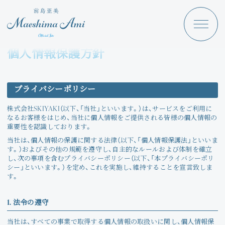
Maeshima Ami
Discography
個人情報保護方針
News
Schedule
プライバシーポリシー
Profile
株式会社SKIYAKI（以下、「当社」といいます。）は、サービスをご利用に
なるお客様をはじめ、当社に個人情報をご提供される皆様の個人情報の
重要性を認識しております。
Store
当社は、個人情報の保護に関する法律（以下、「個人情報保護法」といいま
す。）およびその他の規範を遵守し、自主的なルールおよび体制を確立
し、次の事項を含むプライバシーポリシー（以下、「本プライバシーポリ
シー」といいます。）を定め、これを実施し、維持することを宣言致しま
す。
Angraecum
Login
1. 法令の遵守
当社は、すべての事業で取得する個人情報の取扱いに関し、個人情報保