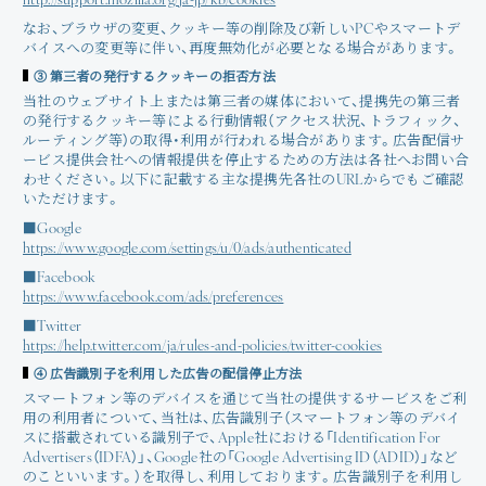
http://support.mozilla.org/ja-jp/kb/cookies
なお、ブラウザの変更、クッキー等の削除及び新しいPCやスマートデ
バイスへの変更等に伴い、再度無効化が必要となる場合があります。
③ 第三者の発行するクッキーの拒否方法
当社のウェブサイト上または第三者の媒体において、提携先の第三者
の発行するクッキー等による行動情報（アクセス状況、トラフィック、
ルーティング等）の取得・利用が行われる場合があります。広告配信サ
ービス提供会社への情報提供を停止するための方法は各社へお問い合
わせください。以下に記載する主な提携先各社のURLからでもご確認
いただけます。
■Google
https://www.google.com/settings/u/0/ads/authenticated
■Facebook
https://www.facebook.com/ads/preferences
■Twitter
https://help.twitter.com/ja/rules-and-policies/twitter-cookies
④ 広告識別子を利用した広告の配信停止方法
スマートフォン等のデバイスを通じて当社の提供するサービスをご利
用の利用者について、当社は、広告識別子（スマートフォン等のデバイ
スに搭載されている識別子で、Apple社における「Identification For
Advertisers（IDFA）」、Google社の「Google Advertising ID（ADID）」など
のこといいます。）を取得し、利用しております。広告識別子を利用し