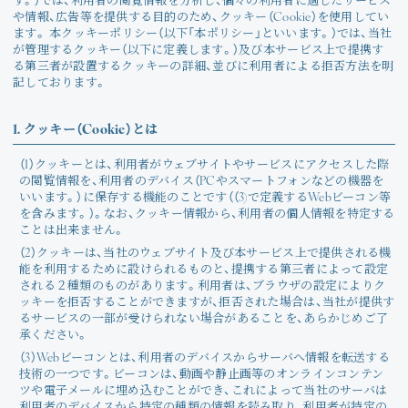
す。）では、利用者の閲覧情報を分析し、個々の利用者に適したサービス
や情報、広告等を提供する目的のため、クッキー（Cookie）を使用してい
ます。 本クッキーポリシー（以下「本ポリシー」といいます。）では、当社
が管理するクッキー（以下に定義します。）及び本サービス上で提携す
る第三者が設置するクッキーの詳細、並びに利用者による拒否方法を明
記しております。
1. クッキー（Cookie）とは
（1）クッキーとは、利用者がウェブサイトやサービスにアクセスした際
の閲覧情報を、利用者のデバイス（PCやスマートフォンなどの機器を
いいます。）に保存する機能のことです（（3)で定義するWebビーコン等
を含みます。）。なお、クッキー情報から、利用者の個人情報を特定する
ことは出来ません。
（2）クッキーは、当社のウェブサイト及び本サービス上で提供される機
能を利用するために設けられるものと、提携する第三者によって設定
される２種類のものがあります。利用者は、ブラウザの設定によりク
ッキーを拒否することができますが、拒否された場合は、当社が提供す
るサービスの一部が受けられない場合があることを、あらかじめご了
承ください。
（3）Webビーコンとは、利用者のデバイスからサーバへ情報を転送する
技術の一つです。ビーコンは、動画や静止画等のオンラインコンテン
ツや電子メールに埋め込むことができ、これによって当社のサーバは
利用者のデバイスから特定の種類の情報を読み取り、利用者が特定の