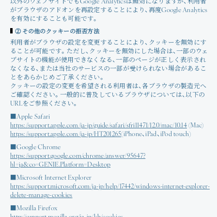
以外のウェブサイトでもGoogle Analyticsは無効になりますが、利用者
がブラウザのアドオンを再設定することにより、再度Google Analytics
を有効にすることも可能です。
② その他のクッキーの拒否方法
利用者がブラウザの設定を変更することにより、クッキーを無効にす
ることが可能です。ただし、クッキーを無効にした場合は、一部のウェ
ブサイトの機能が使用できなくなる、一部のページが正しく表示され
なくなる、または当社のサービスの一部が受けられない場合があるこ
とをあらかじめご了承ください。
クッキーの設定の変更を希望される利用者は、各ブラウザの製造元へ
ご確認ください。一般的に普及しているブラウザについては、以下の
URLをご参照ください。
■Apple Safari
https://support.apple.com/ja-jp/guide/safari/sfri11471/12.0/mac/10.14
(Mac)
https://support.apple.com/ja-jp/HT201265
(iPhone、iPad、iPod touch)
■Google Chrome
https://support.google.com/chrome/answer/95647?
hl=ja&co=GENIE.Platform=Desktop
■Microsoft Internet Explorer
https://support.microsoft.com/ja-jp/help/17442/windows-internet-explorer-
delete-manage-cookies
■Mozilla Firefox