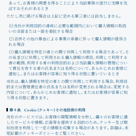
あって、お客様の同意を得ることにより当該事務の遂行に支障を及
ぼすおそれがあるとき
ただし次に掲げる場合は上記に定める第三者には該当しません。
（1）当社が利用目的の達成に必要な範囲内において個人情報の取扱
いの全部または一部を委託する場合
（2）合併その他の事由による事業の承継に伴って個人情報が提供さ
れる場合
（3）個人情報を特定の者との間で共同して利用する場合であって、そ
の旨並びに共同して利用される個人情報の項目、共同して利用する
者の範囲、利用する者の利用目的および当該個人情報の管理につい
て責任を有する者の氏名または名称について、あらかじめお客様に
通知し、またはお客様が容易に知り得る状態に置いているとき
当社は、個人情報を特定の者との間で共同して利用する場合、利用目
的または管理責任者の氏名または名称が変更される場合は、変更する
内容について、あらかじめお客様に通知し、またはお客様が容易に知
り得る状態に置きます。
第４条 Cookie（クッキー）その他技術の利用
当社のサービスでは、お客様の閲覧情報を分析し、個々のお客様に適
したサービスや情報、広告等を提供する目的のため、クッキー及び類
似技術を利用して一定の情報を収集する場合があります。詳細は、末
尾記載のクッキーポリシーをご覧ください。