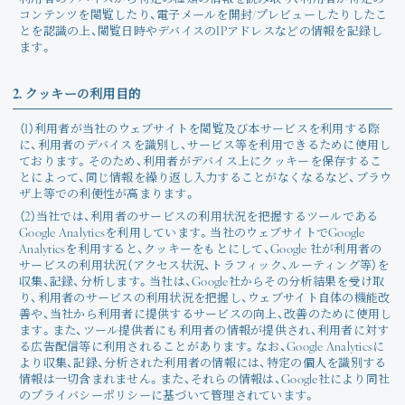
コンテンツを閲覧したり、電子メールを開封/プレビューしたりしたこ
とを認識の上、閲覧日時やデバイスのIPアドレスなどの情報を記録し
ます。
2. クッキーの利用目的
（1）利用者が当社のウェブサイトを閲覧及び本サービスを利用する際
に、利用者のデバイスを識別し、サービス等を利用できるために使用し
ております。そのため、利用者がデバイス上にクッキーを保存するこ
とによって、同じ情報を繰り返し入力することがなくなるなど、ブラウ
ザ上等での利便性が高まります。
（2）当社では、利用者のサービスの利用状況を把握するツールである
Google Analyticsを利用しています。当社のウェブサイトでGoogle
Analyticsを利用すると、クッキーをもとにして、Google 社が利用者の
サービスの利用状況（アクセス状況、トラフィック、ルーティング等）を
収集、記録、分析します。当社は、Google社からその分析結果を受け取
り、利用者のサービスの利用状況を把握し、ウェブサイト自体の機能改
善や、当社から利用者に提供するサービスの向上、改善のために使用し
ます。また、ツール提供者にも利用者の情報が提供され、利用者に対す
る広告配信等に利用されることがあります。なお、Google Analyticsに
より収集、記録、分析された利用者の情報には、特定の個人を識別する
情報は一切含まれません。また、それらの情報は、Google社により同社
のプライバシーポリシーに基づいて管理されています。