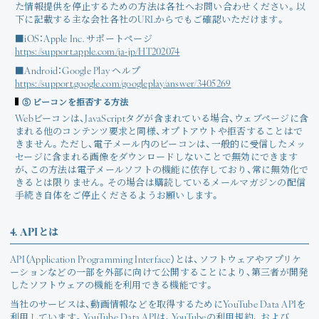
た情報提供を停止するための方法は各社へお問い合わせください。以
下に記載する主な会社各社のURLからでもご確認いただけます。
■iOS：Apple Inc. サポートページ
https://support.apple.com/ja-jp/HT202074
■Android：Google Play ヘルプ
https://support.google.com/googleplay/answer/3405269
⑤ ビーコンを拒否する方法
Webビーコンは、JavaScriptタグが含まれている場合、ウェブページに含
まれる他のコンテンツ要求と同様、オプトアウトや拒否することはで
きません。ただし、電子メール内のビーコンは、一般的に受信したメッ
セージに含まれる画像をダウンロードしないことで無効にできます
が、この方法は電子メールソフトの機能に依存しており、常に無効化で
きるとは限りません。その場合は購読しているメールマガジンの配信
手続き自体をご停止くださるようお願いします。
4. APIとは
API（Application Programming Interface）とは、ソフトウェアやアプリケ
ーションなどの一部を外部に向けて公開することにより、第三者が開発
したソフトウェアの機能を利用できる機能です。
当社のサービスは、動画情報などを取得するためにYouTube Data APIを
利用しています。YouTube Data APIは、YouTubeの利用規約、 および