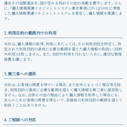
Join
護法その他関連法令、国が定める指針その他の規範を遵守します。さら
に、「個人情報保護マネジメントシステム要求事項」（JIS Q15001）に準拠
した個人情報保護マネジメントシステムを策定し、個人情報を保護しま
Photo
す。
Movie
2. 利用目的の範囲内での利用
当社は、個人情報の取得、利用にあたっては、その利用目的を特定し、特
Wallpaper
定された利用目的の達成に必要な範囲を超えた個人情報の取扱い（目的
外利用）は致しません。また、目的外利用を行わないために、適切な管理
措置を講じます。
Voice
3. 第三者への提供
Amitami Chat
当社は、お客様の同意を得ている場合、また法令にもとづく場合等を除
回想録
き、利用目的の達成に必要な範囲を超えて個人情報を第三者に提供致し
ません。なお、合併その他の理由により個人情報を取得した場合にも、
あらかじめお客様の同意を得ないで、承継前の利用目的の範囲を超えて
取扱うことはありません。
4. ご相談への対応