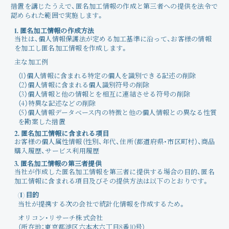
措置を講じたうえで、匿名加工情報の作成と第三者への提供を法令で
認められた範囲で実施します。
1. 匿名加工情報の作成方法
当社は、個人情報保護法が定める加工基準に沿って、お客様の情報
を加工し匿名加工情報を作成します。
主な加工例
（1）個人情報に含まれる特定の個人を識別できる記述の削除
（2）個人情報に含まれる個人識別符号の削除
（3）個人情報と他の情報とを相互に連結させる符号の削除
（4）特異な記述などの削除
（5）個人情報データベース内の特徴と他の個人情報との異なる性質
を勘案した措置
2. 匿名加工情報に含まれる項目
お客様の個人属性情報（性別、年代、住所（都道府県・市区町村）、商品
購入履歴、サービス利用履歴
3. 匿名加工情報の第三者提供
当社が作成した匿名加工情報を第三者に提供する場合の目的、匿名
加工情報に含まれる項目及びその提供方法は以下のとおりです。
(1) 目的
当社が提携する次の会社で統計化情報を作成するため。
オリコン・リサーチ株式会社
（所在地：東京都港区六本木六丁目8番10号）