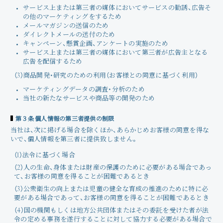
サービス上または第三者の媒体においてサービスの勧誘、広告そ
の他のマーケティングをするため
メールマガジンの送信のため
ダイレクトメールの送付のため
キャンペーン、懸賞企画、アンケートの実施のため
サービス上または第三者の媒体において第三者が広告主となる
広告を配信するため
（3）商品開発・研究のための利用（お客様との同意に基づく利用）
マーケティングデータの調査・分析のため
当社の新たなサービスや商品等の開発のため
第３条 個人情報の第三者提供の制限
当社は、次に掲げる場合を除くほか、あらかじめお客様の同意を得な
いで、個人情報を第三者に提供致しません。
（1）法令に基づく場合
（2）人の生命、身体または財産の保護のために必要がある場合であっ
て、お客様の同意を得ることが困難であるとき
（3）公衆衛生の向上または児童の健全な育成の推進のために特に必
要がある場合であって、お客様の同意を得ることが困難であるとき
（4）国の機関もしくは地方公共団体またはその委託を受けた者が法
令の定める事務を遂行することに対して協力する必要がある場合で