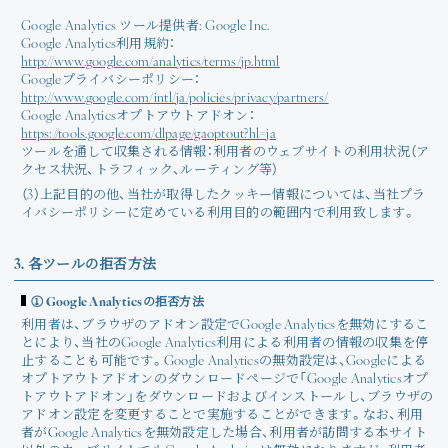
Google Analytics ツール提供者: Google Inc.
Google Analytics利用規約：
http://www.google.com/analytics/terms/jp.html
Googleプライバシーポリシー：
http://www.google.com/intl/ja/policies/privacy/partners/
Google Analyticsオプトアウトアドオン：
https://tools.google.com/dlpage/gaoptout?hl=ja
ツールを通して収集される情報：利用者のウェブサイトの利用状況（ア
クセス状況、トラフィック、ルーティング等）
（3）上記目的の他、当社が取得したクッキー情報については、当社プラ
イバシーポリシーに定めている利用目的の範囲内で利用致します。
3. 各ツールの拒否方法
① Google Analyticsの拒否方法
利用者は、ブラウザのアドオン設定でGoogle Analyticsを無効にするこ
とにより、当社のGoogle Analytics利用による利用者の情報の収集を停
止することも可能です。Google Analyticsの無効設定は、Googleによる
オプトアウトアドオンのダウンロードページで「Google Analyticsオプ
トアウトアドオン」をダウンロードおよびインストールし、ブラウザの
アドオン設定を変更することで実施することができます。なお、利用
者がGoogle Analyticsを無効設定した場合、利用者が訪問する本サイト