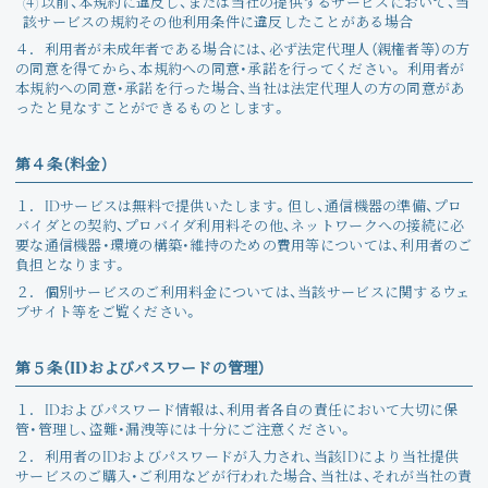
(4) 以前、本規約に違反し、または当社の提供するサービスにおいて、当
該サービスの規約その他利用条件に違反したことがある場合
４．
利用者が未成年者である場合には、必ず法定代理人（親権者等）の方
の同意を得てから、本規約への同意・承諾を行ってください。 利用者が
本規約への同意・承諾を行った場合、当社は法定代理人の方の同意があ
ったと見なすことができるものとします。
第４条（料金）
１．
IDサービスは無料で提供いたします。但し、通信機器の準備、プロ
バイダとの契約、プロバイダ利用料その他、ネットワークへの接続に必
要な通信機器・環境の構築・維持のための費用等については、利用者のご
負担となります。
２．
個別サービスのご利用料金については、当該サービスに関するウェ
ブサイト等をご覧ください。
第５条（IDおよびパスワードの管理）
１．
IDおよびパスワード情報は、利用者各自の責任において大切に保
管・管理し、盗難・漏洩等には十分にご注意ください。
２．
利用者のIDおよびパスワードが入力され、当該IDにより当社提供
サービスのご購入・ご利用などが行われた場合、当社は、それが当社の責