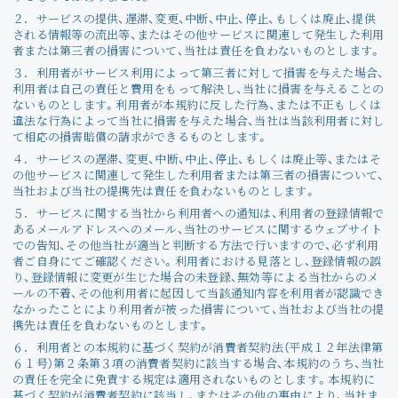
２．
サービスの提供、遅滞、変更、中断、中止、停止、もしくは廃止、提供
される情報等の流出等、またはその他サービスに関連して発生した利用
者または第三者の損害について、当社は責任を負わないものとします。
３．
利用者がサービス利用によって第三者に対して損害を与えた場合、
利用者は自己の責任と費用をもって解決し、当社に損害を与えることの
ないものとします。利用者が本規約に反した行為、または不正もしくは
違法な行為によって当社に損害を与えた場合、当社は当該利用者に対し
て相応の損害賠償の請求ができるものとします。
４．
サービスの遅滞、変更、中断、中止、停止、もしくは廃止等、またはそ
の他サービスに関連して発生した利用者または第三者の損害について、
当社および当社の提携先は責任を負わないものとします。
５．
サービスに関する当社から利用者への通知は、利用者の登録情報で
あるメールアドレスへのメール、当社のサービスに関するウェブサイト
での告知、その他当社が適当と判断する方法で行いますので、必ず利用
者ご自身にてご確認ください。利用者における見落とし、登録情報の誤
り、登録情報に変更が生じた場合の未登録、無効等による当社からのメ
ールの不着、その他利用者に起因して当該通知内容を利用者が認識でき
なかったことにより利用者が被った損害について、当社および当社の提
携先は責任を負わないものとします。
６．
利用者との本規約に基づく契約が消費者契約法（平成１２年法律第
６１号）第２条第３項の消費者契約に該当する場合、本規約のうち、当社
の責任を完全に免責する規定は適用されないものとします。本規約に
基づく契約が消費者契約に該当し、またはその他の事由により、当社ま