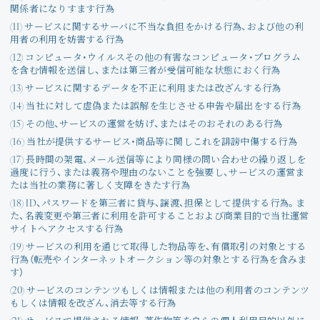
関係者になりすます行為
(11) サービスに関するサーバに不当な負担をかける行為、および他の利
用者の利用を妨害する行為
(12) コンピュータ・ウイルスその他の有害なコンピュータ・プログラム
を含む情報を送信し、または第三者が受信可能な状態におく行為
(13) サービスに関するデータを不正に利用または改ざんする行為
(14) 当社に対して虚偽または誤解を生じさせる申告や届出をする行為
(15) その他、サービスの運営を妨げ、またはそのおそれのある行為
(16) 当社が提供するサービス・商品等に関しこれを誹謗中傷する行為
(17) 長時間の架電、メール送信等により同様の問い合わせの繰り返しを
過度に行う、または義務や理由のないことを強要し、サービスの運営ま
たは当社の業務に著しく支障をきたす行為
(18) ID、パスワードを第三者に貸与、譲渡、担保として提供する行為。ま
た、名義変更や第三者に利用を許可することおよび商業目的で当社運営
サイトへアクセスする行為
(19) サービスの利用を通じて取得した物品等を、有償取引の対象とする
行為（転売やインターネットオークション等の対象とする行為を含みま
す）
(20) サービスのコンテンツもしくは情報または他の利用者のコンテンツ
もしくは情報を改ざん、消去等する行為