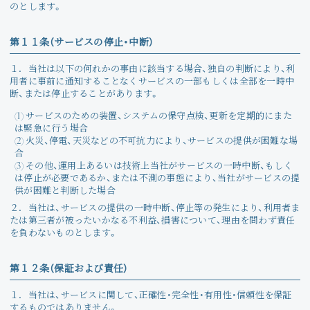
のとします。
第１１条（サービスの停止・中断）
１．
当社は以下の何れかの事由に該当する場合、独自の判断により、利
用者に事前に通知することなくサービスの一部もしくは全部を一時中
断、または停止することがあります。
(1) サービスのための装置、システムの保守点検、更新を定期的にまた
は緊急に行う場合
(2) 火災、停電、天災などの不可抗力により、サービスの提供が困難な場
合
(3) その他、運用上あるいは技術上当社がサービスの一時中断、もしく
は停止が必要であるか、または不測の事態により、当社がサービスの提
供が困難と判断した場合
２．
当社は、サービスの提供の一時中断、停止等の発生により、利用者ま
たは第三者が被ったいかなる不利益、損害について、理由を問わず責任
を負わないものとします。
第１２条（保証および責任）
１．
当社は、サービスに関して、正確性・完全性・有用性・信頼性を保証
するものではありません。