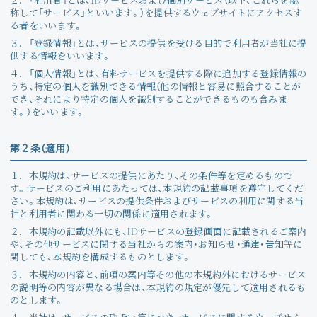
２．
「利用者」とは、IDサービスおよび個別サービス（以下、これらを総
Join
称して「サービス」といいます。）を提供するウェブサイトにアクセスす
る者をいいます。
３．
「登録情報」とは、サービスの提供を受ける目的で利用者が当社に提
Photo
供する情報をいいます。
４．
「個人情報」とは、有料サービスを提供する際に追加する登録情報の
Movie
うち、特定の個人を識別できる情報（他の情報と容易に照合することが
でき、それにより特定の個人を識別することができるものも含みま
す。）をいいます。
Wallpaper
第２条（適用）
Voice
１．
本規約は、サービスの提供にあたり、その条件等を定めるもので
Amitami Chat
す。サービスのご利用にあたっては、本規約の記載事項を遵守してくだ
さい。本規約は、サービスの提供条件およびサービスの利用に関する当
社と利用者に関わる一切の関係に適用されます。
回想録
２．
本規約の記載以外にも、IDサービスの登録画面に記載されるご案内
や、その他サービスに関する当社からの案内・お知らせ・通達・告知等に
関しても、本規約を構成するものとします。
３．
本規約の内容と、前項の案内等その他の本規約外におけるサービス
の説明等の内容が異なる場合は、本規約の規定が優先して適用されるも
のとします。