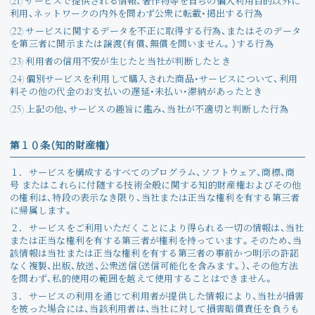
(21) サービスで提供される情報、著作物等を自らの個人利用目的以外に
利用、ネットワークの内外を問わず公衆に転載・掲出する行為
(22) サービスに関するデータを不正に取得する行為、またはそのデータ
を第三者に開示または譲渡（有償、無償を問いません。）する行為
(23) 利用者の信用不安が生じたと当社が判断したとき
(24) 個別サービスを利用して購入された商品・サービスについて、利用
料その他の代金のお支払いの遅延・未払い・滞納があったとき
(25) 上記の他、サービスの趣旨に鑑み、当社が不適切と判断した行為
第１０条（知的財産権）
１．
サービスを構成するすべてのプログラム、ソフトウェア、商標、商
号 またはこれらに付随する技術全般に関する知的財産権およびその他
の権利は、特段の表示なき限り、当社または正当な権利を有する第三者
に帰属します。
２．
サービスをご利用いただくことにより得られる一切の情報は、当社
または正当な権利を有する第三者が権利を持っています。そのため、当
該情報は当社または正当な権利を有する第三者の事前かつ明示の許諾
なく複製、出版、放送、公衆送信（送信可能化を含みます。）、その他方法
を問わず、私的使用の範囲を越えて使用することはできません。
３．
サービスの利用を通じて利用者が提供した情報により、当社が損害
を被った場合には、当該利用者は、当社に対して損害賠償責任を負うも