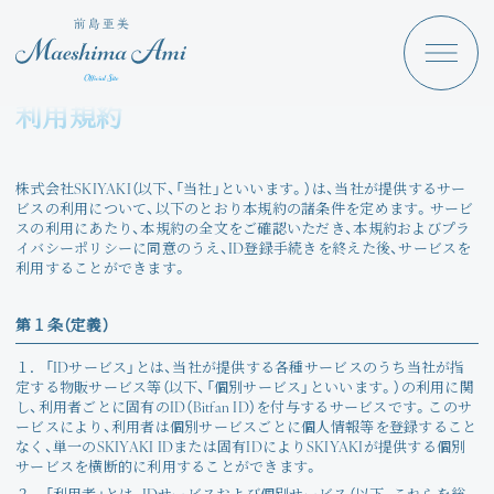
Maeshima Ami
Discography
利用規約
News
Schedule
株式会社SKIYAKI（以下、「当社」といいます。）は、当社が提供するサー
ビスの利用について、以下のとおり本規約の諸条件を定めます。サービ
Profile
スの利用にあたり、本規約の全文をご確認いただき、本規約およびプラ
イバシーポリシーに同意のうえ、ID登録手続きを終えた後、サービスを
利用することができます。
Store
第１条（定義）
１．
「IDサービス」とは、当社が提供する各種サービスのうち当社が指
定する物販サービス等（以下、「個別サービス」といいます。）の利用に関
し、利用者ごとに固有のID（Bitfan ID）を付与するサービスです。このサ
ービスにより、利用者は個別サービスごとに個人情報等を登録すること
Angraecum
Login
なく、単一のSKIYAKI IDまたは固有IDによりSKIYAKIが提供する個別
サービスを横断的に利用することができます。