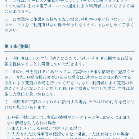
４．
当社は、サービスの取扱い等につき、サービスに関するウェブサイ
トでの告知、または電子メールでの通知により利用者にお知らせする場
合があります。
５．
日本国内に住居をお持ちでない場合、特典物の受け取りなど、一部
のサービスをご利用頂けない場合がありますので、あらかじめご了承く
ださい。
第３条（登録）
１．
利用者は、IDの付与手続きにあたり、当社へ利用者に関する各種情
報を提供することに同意していただきます。
２．
IDの付与を受けるにあたっては、真実かつ正確な情報をご登録くだ
さい。また、登録情報に変更があった場合は、速やかに当社の指定する
方法により変更の手続を行ってください。なお、利用者による変更の手
続きが行われないことが原因で利用者に損害が発生した場合、当社は発
生した責任を負いかねます。
３．
利用者が下記のいずれかに該当する場合、当社はIDの付与を受け付
けない場合があります。
(1) 登録手続において、虚偽の情報やニックネーム等、真実かつ正確で
ない情報を入力された場合
(2) 本人以外による登録と判断される場合
(3) 入力された決済手段が確認できない場合、または有効でない場合