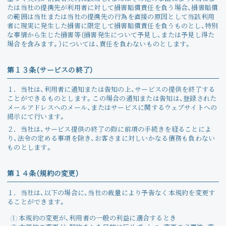
たは当社の提携先が利用者に対して損害賠償責任を負う場合、損害賠償
の範囲は当社または当社の提携先の行為を直接の原因として当該利用
者に現実に発生した損害に限定して損害賠償責任を負うものとし、特別
な事情から生じた損害等（損害発生について予見し、または予見し得た
場合を含みます。）については、責任を負わないものとします。
第１３条（サービスの終了）
１．
当社は、利用者に通知または告知の上、サービスの提供を終了する
ことができるものとします。この場合の通知または告知は、登録された
メールアドレスへのメール、またはサービスに関するウェブサイトへの
掲示にて行います。
２．
当社は、サービス提供の終了の際に前項の手続きを経ることによ
り、法令の定める事項を除き、お客さまに対しいかなる債務も負わない
ものとします。
第１４条（規約の変更）
１．
当社は、以下の場合に、当社の裁量により予告なく本規約を変更す
ることができます。
(1) 本規約の変更が、利用者の一般の利益に適合するとき