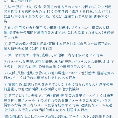
は不正な利用行為
(2) 法令（法律・条約・政令・条例その他名目のいかんを問わず、公に利用
者を拘束する規範を含みます）や公序良俗に違反する行為、およびこれ
に違反するおそれのある行為。または、違法な行為を勧誘、助長する行
為
(3) 他の利用者を含む第三者の権利（肖像権、プライバシー権等の人格
権、著作権等の知的財産権を含みますが、これらに限られません）を侵害
する行為
(4) 第三者の個人情報を収集・蓄積する行為および自己または第三者の
個人情報を公衆に公開する行為
(5) 第三者に対する中傷、威嚇、その他第三者を不安にさせる行為
(6) わいせつな表現、差別的表現、暴力的表現、グロテスクな表現、および
その他不適切な表現行為等第三者に不快感を与える行為
(7) 人種、民族、性別、宗教、その他の属性について、差別感情、憎悪を煽る
行為、もしくはそれに繋がるおそれのある行為
(8) 営業行為（勧誘行為を含みますが、これらに限られません）、選挙の事
前運動その他政治活動、布教活動その他宗教活動
(9) 第三者に対し、無断で、広告・宣伝・勧誘等の電子メールもしくは嫌悪
感を抱く電子メール（そのおそれのある電子メールを含みます。）を送
信する行為、第三者のメール受信を妨害する行為、連鎖的なメール転送
を依頼する行為または当該依頼に応じて転送する行為
(10) 当社または当社グループ会社、委託元、アーティスト、委託先その他