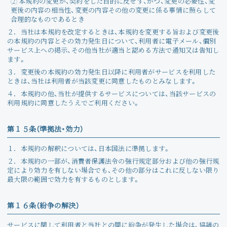
(2) 本規約の変更が、契約をした目的に反せず、かつ、変更の必要性、変
更後の内容の相当性、変更の内容その他の変更に係る事情に照らして
合理的なものであるとき
２．
当社は本規約を改定するときは、本規約を変更する旨および変更後
の本規約の内容とその効力発生日について、利用者に電子メール、個別
サービス上への掲示、その他当社が適当と認める方法で通知又は告知し
ます。
３．
変更後の本規約の効力発生日以降に利用者がサービスを利用した
ときは、当社は利用者が当該変更に同意したものとみなします。
４．
本規約の他、当社が提供するサービスについては、当該サービスの
利用規約に同意したうえでご利用ください。
第１５条（準拠法・効力）
１．
本規約の解釈については、日本国法に準拠します。
２．
本規約の一部が、消費者保護法令の強行規定部分および他の強行規
定により効力を有しない場合でも、その他の部分はこれに反しない限り
最大限の範囲で効力を有するものとします。
第１６条（紛争の解決）
サービスに関して利用者と当社との間に紛争が発生した場合は、協議の