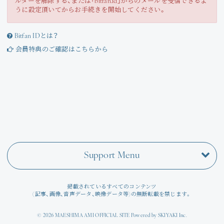
ルターを解除する、または「bitfan.id」からのメールを受信できるよ
Join
うに設定頂いてからお手続きを開始してください。
Photo
Bitfan IDとは？
会員特典のご確認はこちらから
Movie
Wallpaper
Voice
Amitami Chat
Support Menu
回想録
掲載されているすべてのコンテンツ
(記事、画像、音声データ、映像データ等)の無断転載を禁じます。
© 2026 MAESHIMA AMI OFFICIAL SITE Powered by
SKIYAKI Inc.