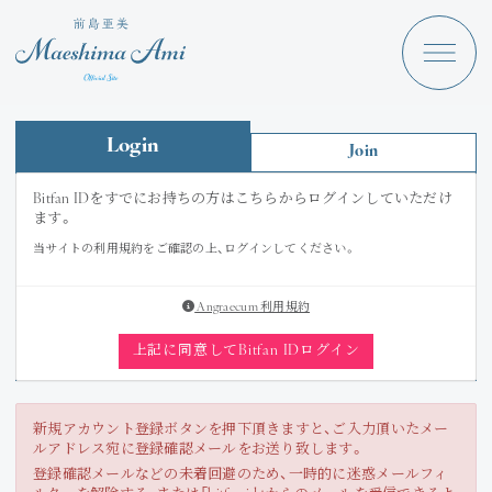
Maeshima Ami
Discography
News
Login
Join
Schedule
Bitfan IDをすでにお持ちの方はこちらからログインしていただけ
ます。
Profile
当サイトの利用規約をご確認の上、ログインしてください。
Store
Angraecum 利用規約
上記に同意してBitfan IDログイン
Angraecum
新規アカウント登録ボタンを押下頂きますと、ご入力頂いたメー
Login
ルアドレス宛に登録確認メールをお送り致します。
登録確認メールなどの未着回避のため、一時的に迷惑メールフィ