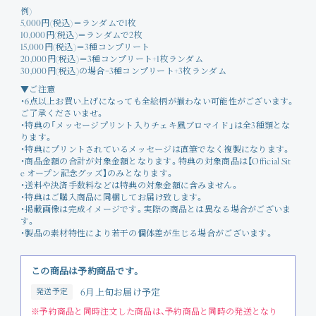
例)
5,000円(税込)＝ランダムで1枚
10,000円(税込)＝ランダムで2枚
15,000円(税込)＝3種コンプリート
20,000円(税込)＝3種コンプリート+1枚ランダム
30,000円(税込)の場合=3種コンプリート+3枚ランダム
▼ご注意
・6点以上お買い上げになっても全絵柄が揃わない可能性がございます。
ご了承くださいませ。
・特典の「メッセージプリント入りチェキ風ブロマイド」は全3種類とな
ります。
・特典にプリントされているメッセージは直筆でなく複製になります。
・商品金額の合計が対象金額となります。特典の対象商品は【Official Sit
e オープン記念グッズ】のみとなります。
・送料や決済手数料などは特典の対象金額に含みません。
・特典はご購入商品に同梱してお届け致します。
・掲載画像は完成イメージです。実際の商品とは異なる場合がございま
す。
・製品の素材特性により若干の個体差が生じる場合がございます。
この商品は予約商品です。
発送予定
6月上旬お届け予定
※予約商品と同時注文した商品は、予約商品と同時の発送となり