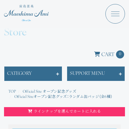
Maeshima Ami
Discography
Store
News
Schedule
CART
0
Profile
CATEGORY
SUPPORT MENU
Store
TOP
Official Site オープン記念グッズ
Official Siteオープン記念グッズ：ランダム缶バッジ（全6種）
ラインナップを選んでカートに入れる
Angraecum
Login