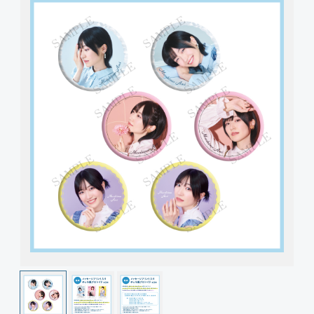
Join
Photo
Movie
Wallpaper
Voice
Amitami Chat
回想録