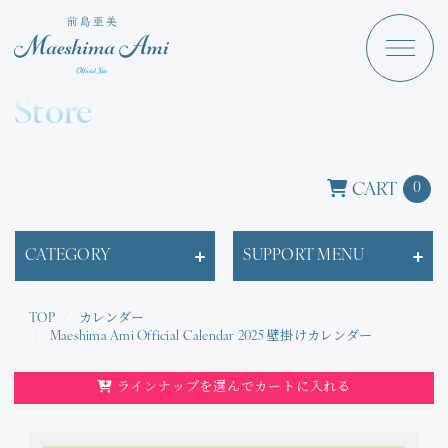
Maeshima Ami
Discography
Store
News
Schedule
CART
0
Profile
CATEGORY
SUPPORT MENU
Store
TOP
カレンダー
Maeshima Ami Official Calendar 2025 壁掛けカレンダー
ラインナップを選んでカートに入れる
Angraecum
Login