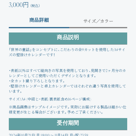
3,000円
（税込）
商品詳細
サイズ／カラー
商品説明
「世界の童話」をコンセプトに、こだわりの全9カットを使用したA4サイ
ズの壁掛けカレンダーです！
・表紙以外はすべて縦向きの写真を使用しており、見開きで2ヶ月分のカ
レンダーとしてご使用いただくデザインとなります。
・全カット撮り下ろしとなります。
・壁掛けカレンダーと卓上カレンダーではそれぞれ違う写真を使用して
います。
サイズ：A4 (中綴じ・表紙/裏表紙含め16ページ構成)
※商品画像はサンプルイメージです。実際にお届けする製品は細かい仕
様変更が生じる場合がございます。予めご了承ください。
受付期間
2024年10月21日(月)18:00 ～ 11月14日(月・祝)23:59