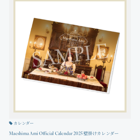
Join
Photo
Movie
Wallpaper
Voice
Amitami Chat
回想録
カレンダー
Maeshima Ami Official Calendar 2025 壁掛けカレンダー