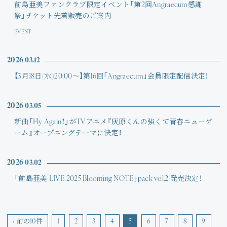
前島亜美ファンクラブ限定イベント「第2回Angraecum感謝
祭」チケット先着販売のご案内
EVENT
2026
03.12
【3月18日(水)20:00〜】第16回「Angraecum」会員限定配信決定！
2026
03.05
新曲「Fly Again!!」がTVアニメ『灰原くんの強くて青春ニューゲ
ーム』オープニングテーマに決定！
2026
03.02
「前島亜美 LIVE 2025 Blooming NOTE」pack vol.2 発売決定！
‹ 前の10件
1
2
3
4
5
6
7
8
9