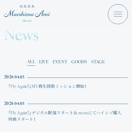
Maeshima Ami
Discography
News
News
Schedule
Profile
ALL
LIVE
EVENT
GOODS
STAGE
Store
2026
04.03
「Fly Again!!」MV再生回数ミッション開始！
2026
04.03
「Fly Again!!」デジタル配信スタート＆ moraにてハイレゾ購入
Angraecum
Login
特典スタート！