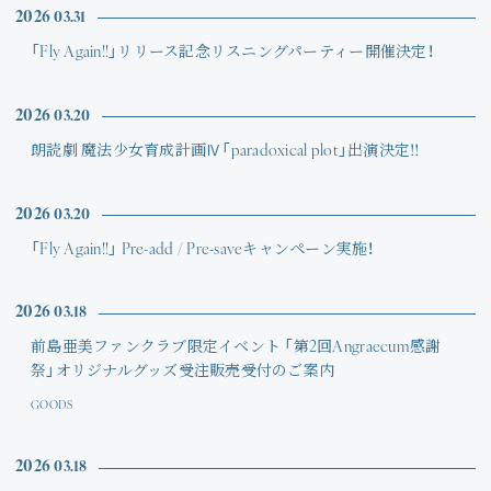
Join
2026
03.31
「Fly Again!!」リリース記念リスニングパーティー開催決定！
Photo
2026
03.20
Movie
朗読劇 魔法少女育成計画Ⅳ「paradoxical plot」出演決定‼
Wallpaper
2026
03.20
Voice
「Fly Again!!」 Pre-add / Pre-saveキャンペーン実施！
Amitami Chat
2026
03.18
前島亜美ファンクラブ限定イベント 「第2回Angraecum感謝
回想録
祭」オリジナルグッズ受注販売受付のご案内
GOODS
2026
03.18