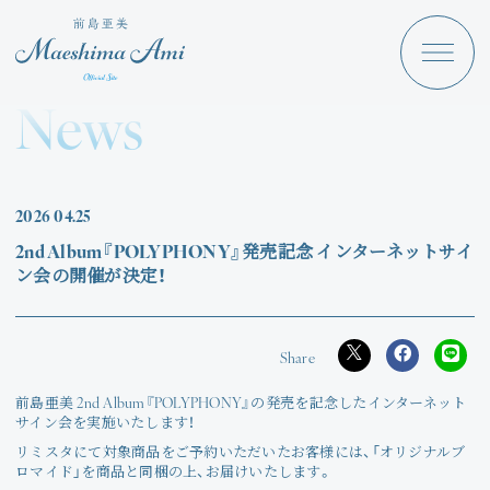
Maeshima Ami
Discography
News
News
Schedule
2026
04.25
Profile
2nd Album『POLYPHONY』発売記念 インターネットサイ
ン会の開催が決定！
Store
前島亜美 2nd Album『POLYPHONY』の発売を記念したインターネット
サイン会を実施いたします！
Angraecum
Login
リミスタにて対象商品をご予約いただいたお客様には、「オリジナルブ
ロマイド」を商品と同梱の上、お届けいたします。