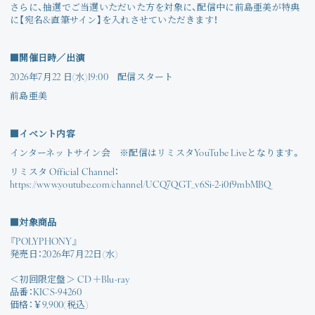
Join
さらに、抽選でご当選いただいた方を対象に、配信中に前島亜美が特典
に【宛名&直筆サイン】を入れさせていただきます！
Photo
■開催日時／出演
2026年7月22 日(水)19:00 配信スタート
Movie
前島亜美
Wallpaper
■イベント内容
Voice
インターネットサイン会 ※配信はリミスタYouTube Liveとなります。
リミスタ Official Channel：
https://www.youtube.com/channel/UCQ7QGT_v6Si-2-i0f9mbMBQ
Amitami Chat
■対象商品
回想録
『POLYPHONY』
発売日：2026年7月22日(水)
＜初回限定盤＞ CD＋Blu-ray
品番：KICS-94260
価格：￥9,900(税込)