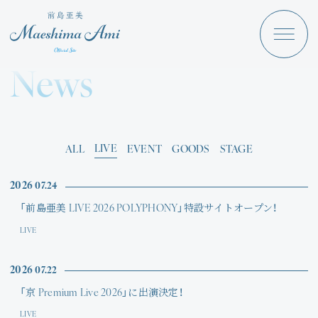
Maeshima Ami
Discography
News
News
Schedule
Profile
LIVE
ALL
EVENT
GOODS
STAGE
Store
2026
07.24
「前島亜美 LIVE 2026 POLYPHONY」特設サイトオープン！
LIVE
2026
07.22
Angraecum
Login
「京 Premium Live 2026」に出演決定！
LIVE