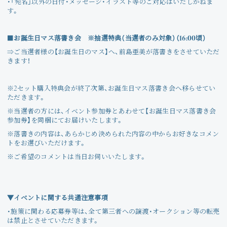
・「宛名」以外の日付・メッセージ・イラスト等のご対応はいたしかねま
す。
■
お誕生日マス落書き会 ※抽選特典（当選者のみ対象）（16:00頃）
⇒ご当選者様の【お誕生日のマス】へ、前島亜美が落書きをさせていただ
きます！
※2セット購入特典会が終了次第、お誕生日マス落書き会へ移らせてい
ただきます。
※当選者の方には、イベント参加券とあわせて【お誕生日マス落書き会
参加券】を同梱にてお届けいたします。
※落書きの内容は、あらかじめ決められた内容の中からお好きなコメン
トをお選びいただけます。
※ご希望のコメントは当日お伺いいたします。
▼イベントに関する共通注意事項
・施策に関わる応募券等は、全て第三者への譲渡・オークション等の転売
は禁止とさせていただきます。