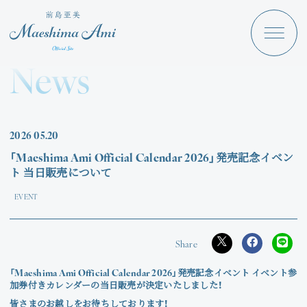
Maeshima Ami
Discography
News
News
Schedule
2026
05.20
Profile
「Maeshima Ami Official Calendar 2026」発売記念イベン
ト 当日販売について
Store
EVENT
Angraecum
「Maeshima Ami Official Calendar 2026」発売記念イベント イベント参
Login
加券付きカレンダーの当日販売が決定いたしました！
皆さまのお越しをお待ちしております！