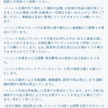
低限の手荷物でご来場ください。
・イベント会場内外で発生した事故や盗難、お客様の物品の損失等につ
きましては主催者・会場・出演者は一切責任を負いませんので、予めご了
承ください。貴重品は各自で管理していただきますようお願いいたし
ます。
・イベント中はスタッフがお客様の肩や腕などに直接触れて誘導する場
合がございます。
・イベント当日にプレゼントや手紙をお持ちの方は、本人に直接お渡し
することはできません。会場設置のプレゼントBOXをご利用いただく
ようお願いいたします。なお、飲食物（生物を含む）はお預かりする事が
できませんのでご了承ください。
・イベント会場までの交通費・宿泊費等はお客様の自己負担となりま
す。
・イベント中のスケッチブック・サインボード等の使用は固くお断りい
たします。
・いかなる機材による写真撮影、動画撮影、録音行為は禁止します（撮影
補助機材の使用も禁止いたします）。
・イベント内容は予告無しに変更する場合がございます。また、天候・出
演者やその他の都合によりやむを得ずイベントを中止する事がござい
ます。予めご了承ください。
・当日の事故・混乱防止の為、イベントでは様々な制限を設けさせていた