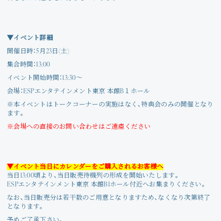
Join
Photo
▼イベント詳細
開催日時：5月23日(土)
Movie
集合時間：13:00
イベント開始時間：13:30～
Wallpaper
会場：ESPエンタテインメント東京 本館B１ホール
※本イベントはトークコーナーの実施はなく、特典会のみの開催となり
Voice
ます。
※会場への直接のお問い合わせはご遠慮ください
Amitami Chat
回想録
▼イベント当日にカレンダーをご購入されるお客様へ
当日13:00頃より、当日販売待機列の形成を開始いたします。
ESPエンタテインメント東京 本館B1ホール付近へお集まりください。
なお、当日販売分は若干数のご用意となりますため、なくなり次第終了
となります。
予めご了承下さい。