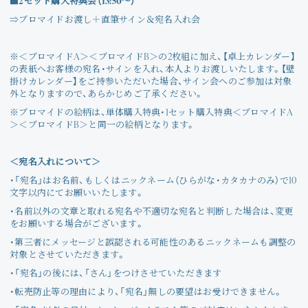
■2セット購入特典会（13:50～）
⇒ブロマイドお渡し＋直筆サイン＆宛名入れ会
※＜ブロマイドA＞＜ブロマイドB＞の2枚組に加え、【卓上カレンダー】
の表紙へお客様の宛名・サインを入れ、本人よりお渡しいたします。【壁
掛けカレンダー】をご持参いただいた場合、サイン会へのご参加は対象
外となりますので、あらかじめご了承ください。
※ブロマイドの絵柄は、単体購入特典・1セット購入特典＜ブロマイドA
＞＜ブロマイドB＞と同一の絵柄となります。
＜宛名入れについて＞
・「宛名」はお名前、もしくはニックネーム（ひらがな・カタカナのみ）で10
文字以内にてお願いいたします。
・名前以外の文章と取れる宛名や不適切な宛名と判断した場合は、変更
をお願いする場合がございます。
・第三者にメッセージと誤認される可能性のあるニックネームも調整の
対象とさせていただきます。
・「宛名」の後には、「さん」をつけさせていただきます
・転売防止等の理由により、「宛名」無しの要望はお受けできません。