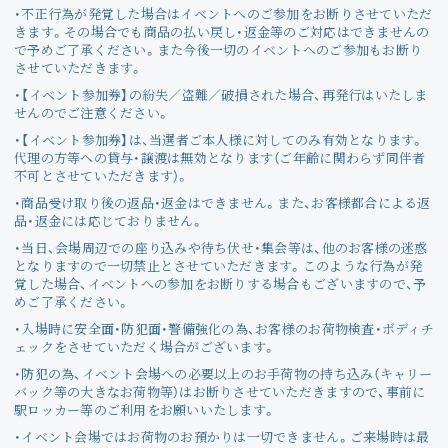
・不正行為が発覚した場合はイベントへのご参加をお断りさせていただ
きます。その場合でも商品の払い戻し・返金等のご対応はできませんの
で予めご了承ください。また今後一切のイベントへのご参加もお断り
させていただきます。
・【イベント参加券】の紛失／盗難／破損された場合、再発行はいたしま
せんのでご注意ください。
・【イベント参加券】は、当選者ご本人様に対してのみ有効となります。
代理の方等への貸与・譲渡は無効となります（ご年齢に関わらず同伴者
不可とさせていただきます）。
・商品受け取り後の返品・返金はできません。また、お客様都合による返
品・返金には応じておりません。
・当日、会場周辺での座り込みや待ち伏せ・集会等は、他のお客様の迷惑
となりますので一切禁止とさせていただきます。このような行為が発
覚した場合、イベントへの参加をお断りする場合もございますので、予
めご了承ください。
・入場時に安全面・防犯面・警備強化の為、お客様のお荷物検査・ボディチ
ェックをさせていただく場合がございます。
・防犯の為、イベント会場への必要以上のお手荷物の持ち込み（キャリー
バック等の大きなお荷物等）はお断りさせていただきますので、事前に
駅ロッカー等のご利用をお願いいたします。
・イベント会場ではお荷物のお預かりは一切できません。ご来場時は最