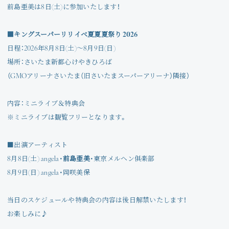
Join
前島亜美は8日(土)に参加いたします！
Photo
■キングスーパーリリイベ夏夏夏祭り 2026
日程：2026年8月8日(土)～8月9日(日)
Movie
場所：さいたま新都心けやきひろば
（GMOアリーナさいたま（旧さいたまスーパーアリーナ）隣接）
Wallpaper
内容：ミニライブ＆特典会
Voice
※ミニライブは観覧フリーとなります。
Amitami Chat
■出演アーティスト
8月8日(土) angela・
前島亜美
・東京メルヘン俱楽部
回想録
8月9日(日) angela・岡咲美保
当日のスケジュールや特典会の内容は後日解禁いたします！
お楽しみに♪