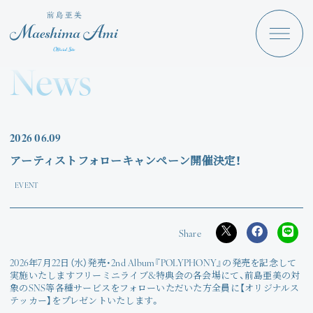
Maeshima Ami
Discography
News
News
Schedule
2026
06.09
Profile
アーティストフォローキャンペーン開催決定！
Store
EVENT
2026年7月22日（水）発売・2nd Album『POLYPHONY』の発売を記念して
Angraecum
実施いたしますフリーミニライブ&特典会の各会場にて、前島亜美の対
Login
象のSNS等各種サービスをフォローいただいた方全員に【オリジナルス
テッカー】をプレゼントいたします。