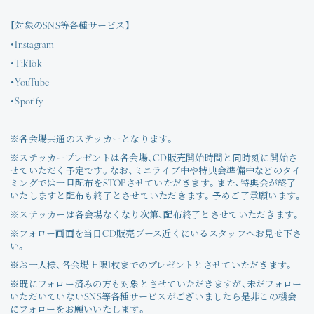
Join
【対象のSNS等各種サービス】
Photo
・Instagram
・TikTok
Movie
・
YouTube
・Spotify
Wallpaper
※各会場共通のステッカーとなります。
Voice
※ステッカープレゼントは各会場、CD販売開始時間と同時刻に開始さ
せていただく予定です。なお、ミニライブ中や特典会準備中などのタイ
ミングでは一旦配布をSTOPさせていただきます。また、特典会が終了
Amitami Chat
いたしますと配布も終了とさせていただきます。予めご了承願います。
※ステッカーは各会場なくなり次第、配布終了とさせていただきます。
回想録
※フォロー画面を当日CD販売ブース近くにいるスタッフへお見せ下さ
い。
※お一人様、各会場上限1枚までのプレゼントとさせていただきます。
※既にフォロー済みの方も対象とさせていただきますが、未だフォロー
いただいていないSNS等各種サービスがございましたら是非この機会
にフォローをお願いいたします。