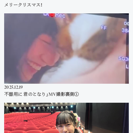
Join
メリークリスマス！
Photo
Movie
Wallpaper
Voice
Amitami Chat
2025
12
19
不器用に 君のとなり」MV撮影裏側①
回想録