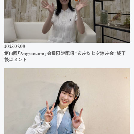
2025
07
08
第13回「Angraecum」会員限定配信 "あみたと夕涼み会" 終了
後コメント