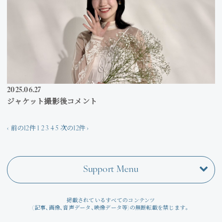
2025
06
27
ジャケット撮影後コメント
‹ 前の12件
1
2
3
4
5
次の12件 ›
Support Menu
掲載されているすべてのコンテンツ
(記事、画像、音声データ、映像データ等)の無断転載を禁じます。