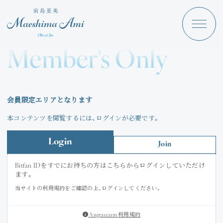
Maeshima Ami
Discography
Member's Only
News
Schedule
会員限定エリアとなります
Profile
本コンテンツを閲覧するには、ログインが必要です。
Store
Login
Join
Bitfan IDをすでにお持ちの方はこちらからログインしていただけ
ます。
当サイトの利用規約をご確認の上、ログインしてください。
Angraecum
Login
Angraecum 利用規約