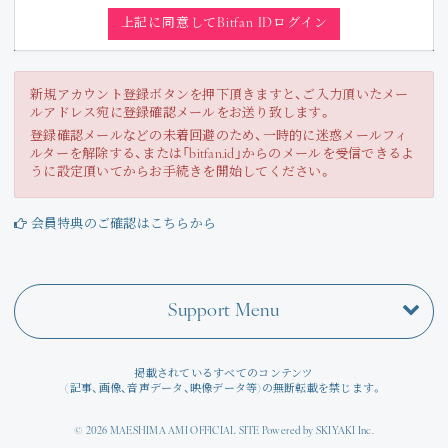
Join
上記に同意してBitfan IDログイン
Photo
新規アカウント登録ボタンを押下頂きますと、ご入力頂いたメー
ルアドレス宛に登録確認メールをお送り致します。
Movie
登録確認メールなどの未着回避のため、一時的に迷惑メールフィ
ルターを解除する、または「bitfan.id」からのメールを受信できるよ
Wallpaper
うに設定頂いてからお手続きを開始してください。
Voice
会員特典のご確認はこちらから
Amitami Chat
Support Menu
回想録
掲載されているすべてのコンテンツ
(記事、画像、音声データ、映像データ等)の無断転載を禁じます。
© 2026 MAESHIMA AMI OFFICIAL SITE Powered by
SKIYAKI Inc.