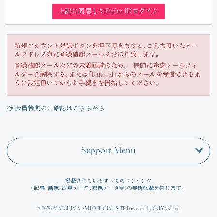
Join
上記に同意してBitfan IDログイン
Photo
新規アカウント登録ボタンを押下頂きますと、ご入力頂いたメー
ルアドレス宛に登録確認メールをお送り致します。
Movie
登録確認メールなどの未着回避のため、一時的に迷惑メールフィ
ルターを解除する、または「bitfan.id」からのメールを受信できるよ
Wallpaper
うに設定頂いてからお手続きを開始してください。
Voice
会員特典のご確認はこちらから
Amitami Chat
Support Menu
回想録
掲載されているすべてのコンテンツ
(記事、画像、音声データ、映像データ等)の無断転載を禁じます。
© 2026 MAESHIMA AMI OFFICIAL SITE Powered by
SKIYAKI Inc.