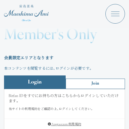
Maeshima Ami
Discography
Member's Only
News
Schedule
会員限定エリアとなります
Profile
本コンテンツを閲覧するには、ログインが必要です。
Store
Login
Join
Bitfan IDをすでにお持ちの方はこちらからログインしていただけ
ます。
当サイトの利用規約をご確認の上、ログインしてください。
Angraecum
Login
Angraecum 利用規約