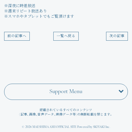
Join
※深夜に時差放送
※週末リピート放送あり
※スマホやタブレットでもご覧頂けます
Photo
Movie
前の記事へ
一覧へ戻る
次の記事
Wallpaper
Voice
Amitami Chat
Support Menu
回想録
掲載されているすべてのコンテンツ
(記事、画像、音声データ、映像データ等)の無断転載を禁じます。
© 2026 MAESHIMA AMI OFFICIAL SITE Powered by
SKIYAKI Inc.