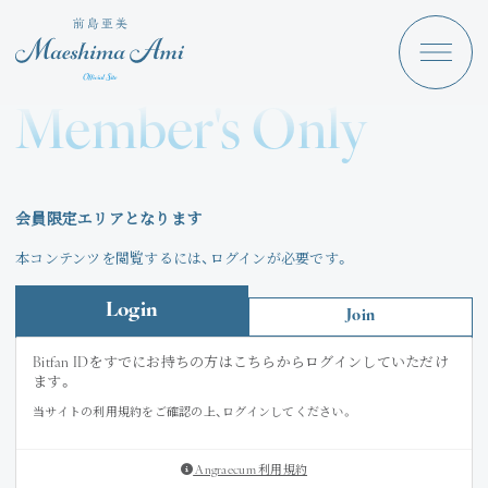
Maeshima Ami
Discography
Member's Only
News
Schedule
会員限定エリアとなります
Profile
本コンテンツを閲覧するには、ログインが必要です。
Store
Login
Join
Bitfan IDをすでにお持ちの方はこちらからログインしていただけ
ます。
当サイトの利用規約をご確認の上、ログインしてください。
Angraecum
Login
Angraecum 利用規約