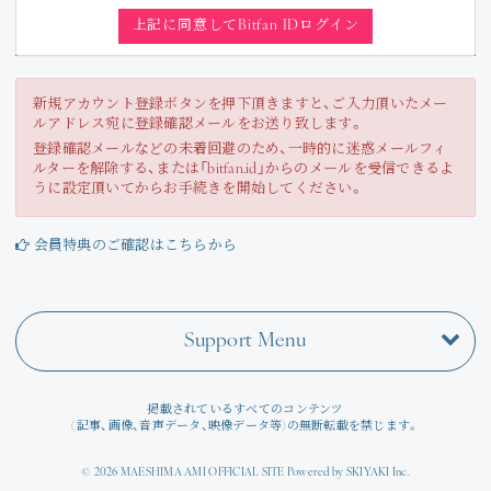
Join
上記に同意してBitfan IDログイン
Photo
新規アカウント登録ボタンを押下頂きますと、ご入力頂いたメー
ルアドレス宛に登録確認メールをお送り致します。
Movie
登録確認メールなどの未着回避のため、一時的に迷惑メールフィ
ルターを解除する、または「bitfan.id」からのメールを受信できるよ
Wallpaper
うに設定頂いてからお手続きを開始してください。
Voice
会員特典のご確認はこちらから
Amitami Chat
Support Menu
回想録
掲載されているすべてのコンテンツ
(記事、画像、音声データ、映像データ等)の無断転載を禁じます。
© 2026 MAESHIMA AMI OFFICIAL SITE Powered by
SKIYAKI Inc.