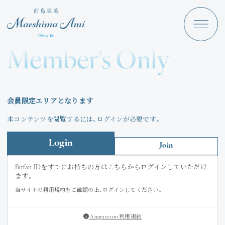
Maeshima Ami
Discography
Member's Only
News
Schedule
会員限定エリアとなります
Profile
本コンテンツを閲覧するには、ログインが必要です。
Store
Login
Join
Bitfan IDをすでにお持ちの方はこちらからログインしていただけ
ます。
当サイトの利用規約をご確認の上、ログインしてください。
Angraecum
Login
Angraecum 利用規約