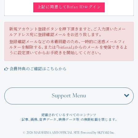
Join
上記に同意してBitfan IDログイン
Photo
新規アカウント登録ボタンを押下頂きますと、ご入力頂いたメー
ルアドレス宛に登録確認メールをお送り致します。
Movie
登録確認メールなどの未着回避のため、一時的に迷惑メールフィ
ルターを解除する、または「bitfan.id」からのメールを受信できるよ
Wallpaper
うに設定頂いてからお手続きを開始してください。
Voice
会員特典のご確認はこちらから
Amitami Chat
Support Menu
回想録
掲載されているすべてのコンテンツ
(記事、画像、音声データ、映像データ等)の無断転載を禁じます。
© 2026 MAESHIMA AMI OFFICIAL SITE Powered by
SKIYAKI Inc.