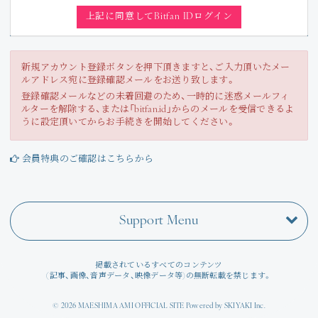
Join
上記に同意してBitfan IDログイン
Photo
新規アカウント登録ボタンを押下頂きますと、ご入力頂いたメー
ルアドレス宛に登録確認メールをお送り致します。
Movie
登録確認メールなどの未着回避のため、一時的に迷惑メールフィ
ルターを解除する、または「bitfan.id」からのメールを受信できるよ
Wallpaper
うに設定頂いてからお手続きを開始してください。
Voice
会員特典のご確認はこちらから
Amitami Chat
Support Menu
回想録
掲載されているすべてのコンテンツ
(記事、画像、音声データ、映像データ等)の無断転載を禁じます。
© 2026 MAESHIMA AMI OFFICIAL SITE Powered by
SKIYAKI Inc.