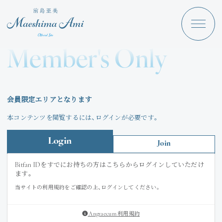
Maeshima Ami
Discography
Member's Only
News
Schedule
会員限定エリアとなります
Profile
本コンテンツを閲覧するには、ログインが必要です。
Store
Login
Join
Bitfan IDをすでにお持ちの方はこちらからログインしていただけ
ます。
当サイトの利用規約をご確認の上、ログインしてください。
Angraecum
Login
Angraecum 利用規約