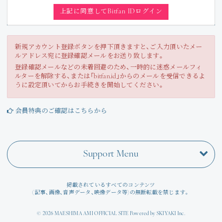
Join
上記に同意してBitfan IDログイン
Photo
新規アカウント登録ボタンを押下頂きますと、ご入力頂いたメー
ルアドレス宛に登録確認メールをお送り致します。
Movie
登録確認メールなどの未着回避のため、一時的に迷惑メールフィ
ルターを解除する、または「bitfan.id」からのメールを受信できるよ
Wallpaper
うに設定頂いてからお手続きを開始してください。
Voice
会員特典のご確認はこちらから
Amitami Chat
Support Menu
回想録
掲載されているすべてのコンテンツ
(記事、画像、音声データ、映像データ等)の無断転載を禁じます。
© 2026 MAESHIMA AMI OFFICIAL SITE Powered by
SKIYAKI Inc.