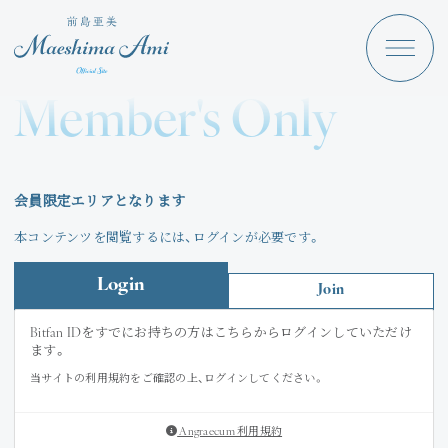
Maeshima Ami
Discography
Member's Only
News
Schedule
会員限定エリアとなります
Profile
本コンテンツを閲覧するには、ログインが必要です。
Store
Login
Join
Bitfan IDをすでにお持ちの方はこちらからログインしていただけ
ます。
当サイトの利用規約をご確認の上、ログインしてください。
Angraecum
Login
Angraecum 利用規約