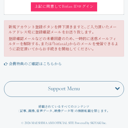
Join
上記に同意してBitfan IDログイン
Photo
新規アカウント登録ボタンを押下頂きますと、ご入力頂いたメー
ルアドレス宛に登録確認メールをお送り致します。
Movie
登録確認メールなどの未着回避のため、一時的に迷惑メールフィ
ルターを解除する、または「bitfan.id」からのメールを受信できるよ
Wallpaper
うに設定頂いてからお手続きを開始してください。
Voice
会員特典のご確認はこちらから
Amitami Chat
Support Menu
回想録
掲載されているすべてのコンテンツ
(記事、画像、音声データ、映像データ等)の無断転載を禁じます。
© 2026 MAESHIMA AMI OFFICIAL SITE Powered by
SKIYAKI Inc.