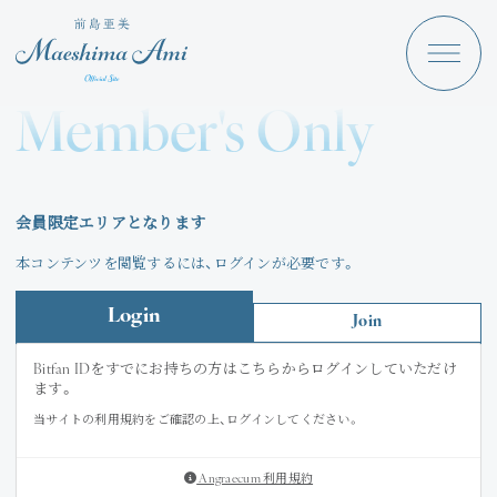
Maeshima Ami
Discography
Member's Only
News
Schedule
会員限定エリアとなります
Profile
本コンテンツを閲覧するには、ログインが必要です。
Store
Login
Join
Bitfan IDをすでにお持ちの方はこちらからログインしていただけ
ます。
当サイトの利用規約をご確認の上、ログインしてください。
Angraecum
Login
Angraecum 利用規約