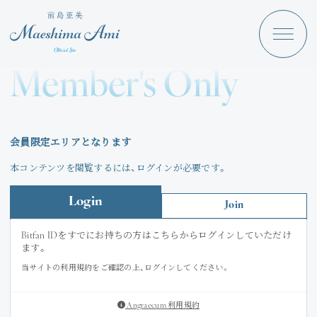
Maeshima Ami
Discography
Member's Only
News
Schedule
会員限定エリアとなります
Profile
本コンテンツを閲覧するには、ログインが必要です。
Store
Login
Join
Bitfan IDをすでにお持ちの方はこちらからログインしていただけ
ます。
当サイトの利用規約をご確認の上、ログインしてください。
Angraecum
Login
Angraecum 利用規約