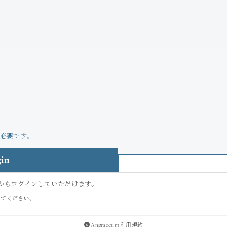
必要です。
Angraecum
Maeshim
Login
in
Join
ちらからログインしていただけます。
してください。
Photo
Angraecum 利用規約