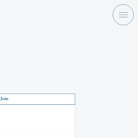
a Ami
Discography
Join
News
Schedule