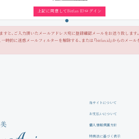
Movie
上記に同意してBitfan IDログイン
Wallpaper
ますと、ご入力頂いたメールアドレス宛に登録確認メールをお送り致します
時的に迷惑メールフィルターを解除する、または「bitfan.id」からのメ
Voice
Amitami Chat
回想録
当サイトについて
お支払いについて
個人情報保護方針
特商法に基づく表示