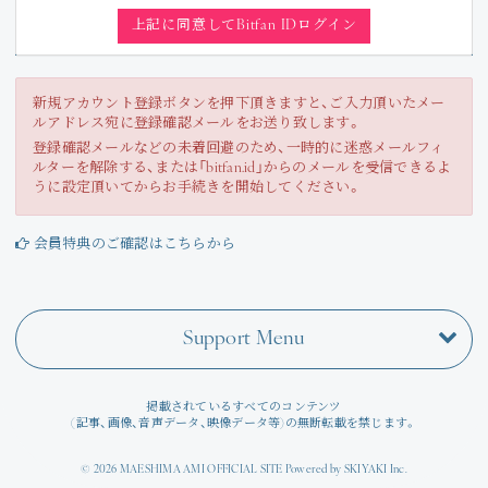
Join
上記に同意してBitfan IDログイン
Photo
新規アカウント登録ボタンを押下頂きますと、ご入力頂いたメー
ルアドレス宛に登録確認メールをお送り致します。
Movie
登録確認メールなどの未着回避のため、一時的に迷惑メールフィ
ルターを解除する、または「bitfan.id」からのメールを受信できるよ
Wallpaper
うに設定頂いてからお手続きを開始してください。
Voice
会員特典のご確認はこちらから
Amitami Chat
Support Menu
回想録
掲載されているすべてのコンテンツ
(記事、画像、音声データ、映像データ等)の無断転載を禁じます。
© 2026 MAESHIMA AMI OFFICIAL SITE Powered by
SKIYAKI Inc.