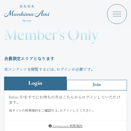
Maeshima Ami
Discography
Member's Only
News
Schedule
会員限定エリアとなります
Profile
本コンテンツを閲覧するには、ログインが必要です。
Store
Login
Join
Bitfan IDをすでにお持ちの方はこちらからログインしていただけ
ます。
当サイトの利用規約をご確認の上、ログインしてください。
Angraecum
Login
Angraecum 利用規約