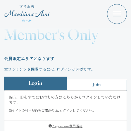
Maeshima Ami
Discography
Member's Only
News
Schedule
会員限定エリアとなります
Profile
本コンテンツを閲覧するには、ログインが必要です。
Store
Login
Join
Bitfan IDをすでにお持ちの方はこちらからログインしていただけ
ます。
当サイトの利用規約をご確認の上、ログインしてください。
Angraecum
Login
Angraecum 利用規約