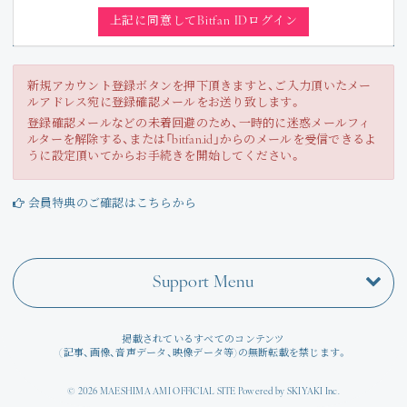
Join
上記に同意してBitfan IDログイン
Photo
新規アカウント登録ボタンを押下頂きますと、ご入力頂いたメー
ルアドレス宛に登録確認メールをお送り致します。
Movie
登録確認メールなどの未着回避のため、一時的に迷惑メールフィ
ルターを解除する、または「bitfan.id」からのメールを受信できるよ
Wallpaper
うに設定頂いてからお手続きを開始してください。
Voice
会員特典のご確認はこちらから
Amitami Chat
Support Menu
回想録
掲載されているすべてのコンテンツ
(記事、画像、音声データ、映像データ等)の無断転載を禁じます。
© 2026 MAESHIMA AMI OFFICIAL SITE Powered by
SKIYAKI Inc.