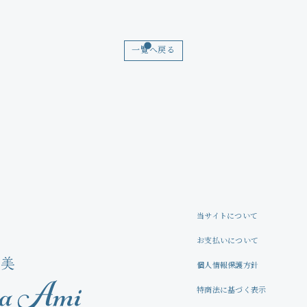
Movie
Wallpaper
一覧へ戻る
Voice
Amitami Chat
回想録
当サイトについて
お支払いについて
個人情報保護方針
特商法に基づく表示