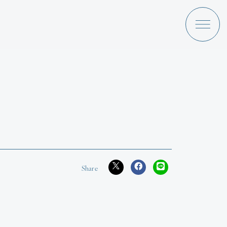
a Ami
Discography
News
Schedule