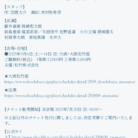
Join
【スタッフ】
作：羽原大介 演出：木村弥寿彦
Photo
【出演】
藤井直樹 岡﨑彪太郎
前島亜美 福室莉音／生田俊平 佐野遥喜 小川丈瑠 琥城雄太
Movie
校條拳太朗 宮地真緒 永井大
【会場・日程】
Wallpaper
●2025年9月6日(土)～14日(日) 大阪・大阪松竹座
ご観劇料（税込） 1等席：12,000円 ２等席:5,000円
主催：松竹株式会社
Voice
★大阪松竹座
https://www.shochiku.co.jp/play/schedules/detail/2509_shochikuza_anonatsu/
Amitami Chat
★巡業
https://www.shochiku.co.jp/play/schedules/detail/250809_anonatsu/
回想録
【チケット販売開始】 全会場 2025年7月20日(日) 10:00～
※上記以外のチケット先行に関しましては、決定次第でご案内いたしま
す。
【公式サイ
ト】
https://www.shochiku.co.jp/play/schedules/detail/250809_anonatsu/