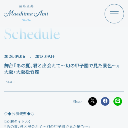
Maeshima Ami
Discography
Schedule
News
Schedule
2025.
09.06
2025.
09.14
-
Profile
舞台『あの夏、君と出会えて～幻の甲子園で見た景色～』
大阪・大阪松竹座
Store
STAGE
Angraecum
◇◆公演概要◆◇
Login
【公演タイトル】
『あの夏、君と出会えて～幻の甲子園で見た景色～』