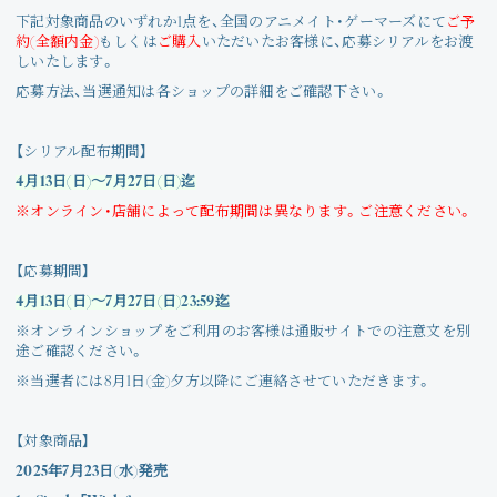
Join
下記対象商品のいずれか1点を、全国のアニメイト・ゲーマーズにて
ご予
約(全額内金)
もしくは
ご購入
いただいたお客様に、応募シリアルをお渡
しいたします。
Photo
応募方法、当選通知は各ショップの詳細をご確認下さい。
Movie
【シリアル配布期間】
4
月13日(日)～7月27日(日)迄
Wallpaper
※オンライン・店舗によって配布期間は異なります。ご注意ください。
Voice
【応募期間】
Amitami Chat
4
月13日(日)～7月27日(日)23:59迄
※オンラインショップをご利用のお客様は通販サイトでの注意文を別
途ご確認ください。
回想録
※当選者には8月1日(金)夕方以降にご連絡させていただきます。
【対象商品】
2025年7月23日(水)発売