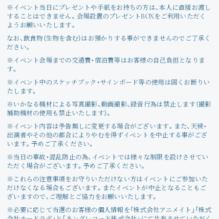
※イベント当日にプレゼントや手紙をお持ちの方は、本人に直接お渡し
することはできません。会場設置のプレゼントBOXをご利用いただく
ようお願いいたします。
なお、飲食物（生物を含む）はお預かりする事ができませんのでご了承く
ださい。
※イベント会場までの交通費・宿泊費等はお客様の自己負担となりま
す。
※イベント中のスケッチブック・サインボード等の使用は固くお断りい
たします。
※いかなる機材による写真撮影、動画撮影、録音行為は禁止します（撮影
補助機材の使用も禁止いたします）。
※イベント内容は予告無しに変更する場合がございます。また、天候・
出演者やその他の都合によりやむを得ずイベントを中止する事がござ
います。予めご了承ください。
※当日の事故・混乱防止の為、イベントでは様々な制限を設けさせてい
ただく場合がございます。予めご了承ください。
※これらの注意事項をお守りいただけない方はイベントにご参加いた
だけなくなる場合もございます。またイベントが中止となることもご
ざいますので、ご理解とご協力をお願いいたします。
※必要に応じて当選のお客様の個人情報を「株式会社アニメイト」「株式