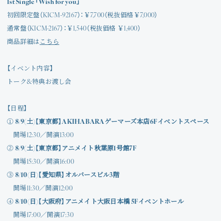
1st Single「Wish for you」
初回限定盤（KICM-92167）：￥7,700（税抜価格￥7,000）
通常盤（KICM-2167）：￥1,540（税抜価格 ￥1,400）
商品詳細は
こちら
【イベント内容】
トーク&特典お渡し会
【日程】
①
8/9(土)【東京都】AKIHABARAゲーマーズ本店6Fイベントスペース
開場12:30／開演13:00
②
8/9(土)【東京都】アニメイト秋葉原1号館7F
開場15:30／開演16:00
③
8/10(日)【愛知県】オルバースビル3階
開場11:30／開演12:00
④
8/10(日)【大阪府】アニメイト大阪日本橋 5Fイベントホール
開場17:00／開演17:30