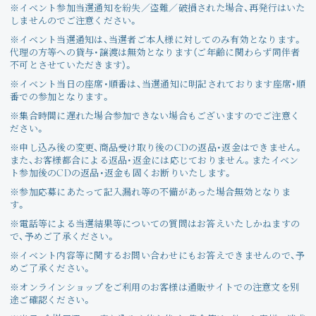
※イベント参加当選通知を紛失／盗難／破損された場合、再発行はいた
しませんのでご注意ください。
※イベント当選通知は、当選者ご本人様に対してのみ有効となります。
代理の方等への貸与・譲渡は無効となります（ご年齢に関わらず同伴者
不可とさせていただきます）。
※イベント当日の座席・順番は、当選通知に明記されております座席・順
番での参加となります。
※集合時間に遅れた場合参加できない場合もございますのでご注意く
ださい。
※申し込み後の変更、商品受け取り後のCDの返品・返金はできません。
また、お客様都合による返品・返金には応じておりません。またイベン
ト参加後のCDの返品・返金も固くお断りいたします。
※参加応募にあたって記入漏れ等の不備があった場合無効となりま
す。
※電話等による当選結果等についての質問はお答えいたしかねますの
で、予めご了承ください。
※イベント内容等に関するお問い合わせにもお答えできませんので、予
めご了承ください。
※オンラインショップをご利用のお客様は通販サイトでの注意文を別
途ご確認ください。