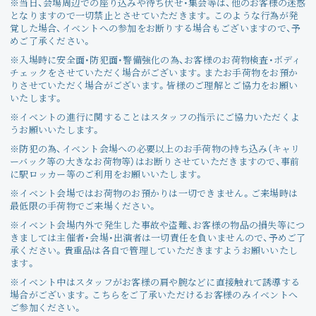
※当日、会場周辺での座り込みや待ち伏せ・集会等は、他のお客様の迷惑
となりますので一切禁止とさせていただきます。このような行為が発
覚した場合、イベントへの参加をお断りする場合もございますので、予
めご了承ください。
※入場時に安全面・防犯面・警備強化の為、お客様のお荷物検査・ボディ
チェックをさせていただく場合がございます。またお手荷物をお預か
りさせていただく場合がございます。皆様のご理解とご協力をお願い
いたします。
※イベントの進行に関することはスタッフの指示にご協力いただくよ
うお願いいたします。
※防犯の為、イベント会場への必要以上のお手荷物の持ち込み（キャリ
ーバック等の大きなお荷物等）はお断りさせていただきますので、事前
に駅ロッカー等のご利用をお願いいたします。
※イベント会場ではお荷物のお預かりは一切できません。ご来場時は
最低限の手荷物でご来場ください。
※イベント会場内外で発生した事故や盗難、お客様の物品の損失等につ
きましては主催者・会場・出演者は一切責任を負いませんので、予めご了
承ください。貴重品は各自で管理していただきますようお願いいたし
ます。
※イベント中はスタッフがお客様の肩や腕などに直接触れて誘導する
場合がございます。こちらをご了承いただけるお客様のみイベントへ
ご参加ください。