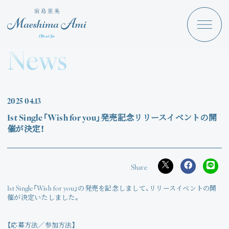
Maeshima Ami
Discography
News
News
Schedule
2025
04.13
Profile
1st Single「Wish for you」発売記念リリースイベントの開
催が決定！
Store
1st Single「Wish for you」の発売を記念しまして、リリースイベントの開
催が決定いたしました。
Angraecum
Login
【応募方法／参加方法】