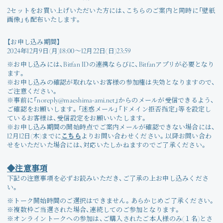
2セットをお買い上げいただいた方には、こちらのご案内と同時に「壁紙
画像」も配布いたします。
【お申し込み期間】
2024年12月9日(月)18:00〜12月22日(日)23:59
※お申し込みには、Bitfan IDの連携ならびに、Bitfanアプリが必要となり
ます。
※お申し込みの確認が取れないお客様の参加権は失効となりますので、
ご注意ください。
※事前に「noreply@maeshima-ami.net」からのメールが受信できるよう、
ご確認をお願いします。「迷惑メール」「ドメイン拒否指定」等を設定し
ているお客様は、受信設定をお願いいたします。
※お申し込み期間の開始時点でご案内メールが確認できない場合には、
12月12日(木)までに
こちら
よりお問い合わせください。以降お問い合わ
せをいただいた場合には、対応いたしかねますのでご了承ください。
◆注意事項
下記の注意事項を必ずお読みいただき、ご了承の上お申し込みくださ
い。
※トーク開始時間のご選択はできません。あらかじめご了承ください。
※複数枠ご当選された場合、連続してのご参加となります。
※オンライントークへの参加は、ご購入されたご本人様のみ(１名)とさ