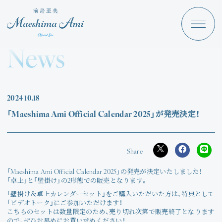
Maeshima Ami
Discography
News
News
Schedule
2024
10.18
Profile
「Maeshima Ami Official Calendar 2025」が発売決定！
Store
「Maeshima Ami Official Calendar 2025」の発売が決定いたしました！
「卓上」と「壁掛け」の2形態での販売となります。
Angraecum
「壁掛け＆卓上カレンダーセット」をご購入いただいた方は、特典として
Login
「ビデオトーク」にご参加いただけます！
こちらのセットは数量限定のため、売り切れ次第で販売終了となります
ので、ぜひお早めにお買い求めください！