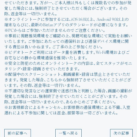
せていただきます。万が一、ご本人様以外もしくは複数名での参加が発
覚した場合には、強制終了とさせていただく場合がございます。その
際、返金等は一切行いません。
※オンライントークに参加するには、iOS 16.0以上、 Android 9.0以上の
端末ならびに、最新のBitfanアプリのダウンロードが必要になります。
※PCからはご参加いただけませんのでご注意ください。
※事前に視聴推奨環境をご確認の上、視聴可能な環境にて実施をお願い
いたします。ご参加にあたっての通信料および通信デバイス環境に関
する責任は負いかねます。ご了承の上ご参加ください。
※ビデオトークご利用にはデータ量を消費します｡Wi-Fi環境およびご
自宅などの静かな環境通信を推奨いたします。
※安全と防犯のためにオンライントークの内容は、全てスタッフがモニ
タリング・録音・録画させていただきます。
※配信中のスクリーンショット、動画撮影・録音は禁止とさせていただ
きます。発覚した場合、こちらから強制終了させていただくことがござ
います。その際、返金等は一切行いません。
※不適切な発言などの運営側で迷惑行為と判断した場合、画面の撮影が
発覚した場合には、強制終了させていただくことがございます。その
際、返金等は一切行いませんので、あらかじめご了承ください。
※お客様都合によるキャンセル、お客様側の通信環境による不備、入室
遅れによる不参加に関しては返金、振替等は一切ございません。
前の記事へ
一覧へ戻る
次の記事