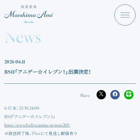
Maeshima Ami
Discography
News
News
Schedule
2026
06.11
Profile
BS11「アニゲー☆イレブン！」出演決定！
Store
6/17(水) 23:30-24:00
BS11「アニゲー☆イレブン！」
Angraecum
Login
https://www.bs11.jp/anime/sp/post-269/
※放送終了後、TVerにて見逃し配信有り