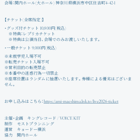
会場：関内ホール(大ホール) 神奈川県横浜市中区住吉町4-42-1
Join
Photo
【チケット(全席指定)】
・グッズ付チケット 10,800円(税込)
※特典：レプリカチケット
Movie
※特典は公演当日、会場でのみお渡しいたします。
・一般チケット 9,000円(税込)
Wallpaper
※未就学児入場不可
※転売チケット入場不可
Voice
※営利目的の転売禁止
※本番中の迷惑行為一切禁止
※座席位置はランダムに抽選いたします。券種による優劣はございま
Amitami Chat
せん。
回想録
お申し込みはこちら：
https://ami-maeshima.lnk.to/live2026-ticket
主催・企画 キングレコード / VOICE KIT
制作 モストプランニング
運営 キョードー横浜
協力 関内ホール