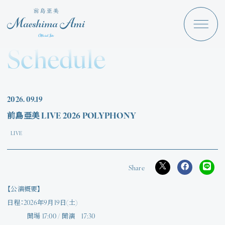
Maeshima Ami
Discography
Schedule
News
Schedule
2026.
09.19
Profile
前島亜美 LIVE 2026 POLYPHONY
Store
LIVE
【公演概要】
Angraecum
Login
日程：2026年9月19日(土)
開場 17:00 / 開演 17:30