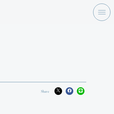
a Ami
Discography
News
Schedule