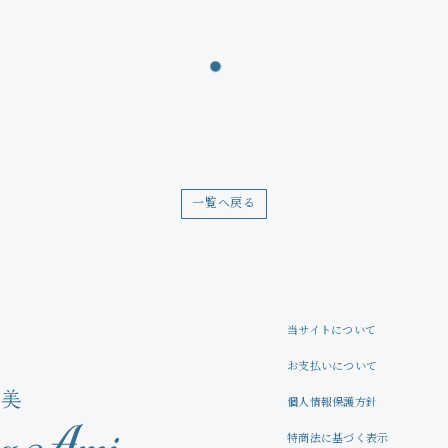
Movie
Wallpaper
Voice
Amitami Chat
一覧へ戻る
回想録
当サイトについて
お支払いについて
個人情報保護方針
特商法に基づく表示