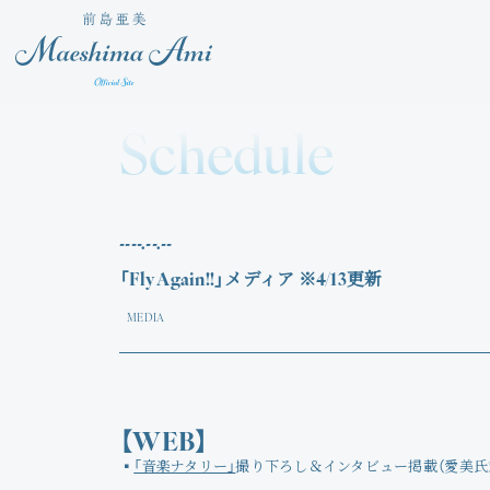
Schedule
----.--.--
「Fly Again!!」メディア ※4/13更新
MEDIA
【WEB】
▪
「音楽ナタリー」
撮り下ろし＆インタビュー掲載（愛美氏