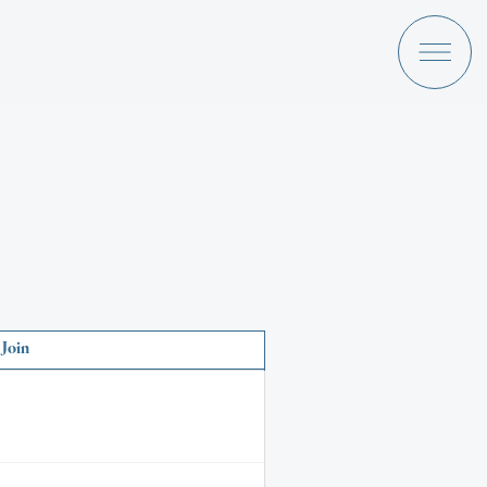
a Ami
Discography
Join
News
Schedule