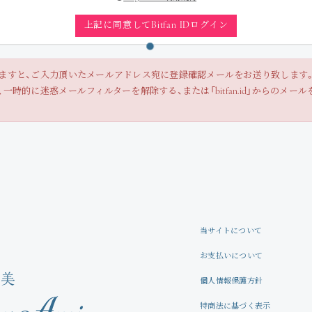
Movie
上記に同意してBitfan IDログイン
Wallpaper
ますと、ご入力頂いたメールアドレス宛に登録確認メールをお送り致します
時的に迷惑メールフィルターを解除する、または「bitfan.id」からのメ
Voice
Amitami Chat
回想録
当サイトについて
お支払いについて
個人情報保護方針
特商法に基づく表示