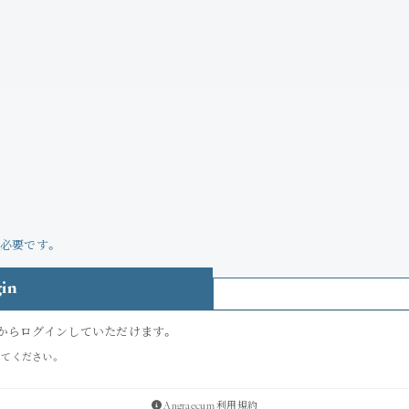
必要です。
Angraecum
Maeshim
Login
in
Join
ちらからログインしていただけます。
してください。
Photo
Angraecum 利用規約